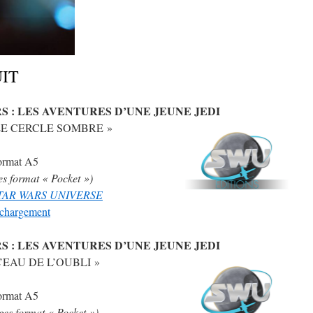
IT
S : LES AVENTURES D’UNE JEUNE JEDI
« LE CERCLE SOMBRE »
ormat A5
es format « Pocket »)
 STAR WARS UNIVERSE
léchargement
S : LES AVENTURES D’UNE JEUNE JEDI
 L’EAU DE L’OUBLI »
ormat A5
ges format « Pocket »)