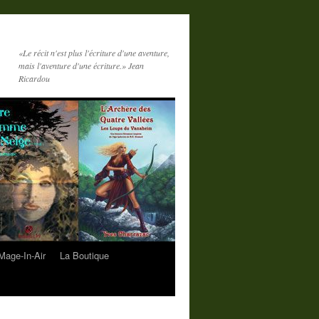
«Le récit n'est plus l'écriture d'une aventure,
mais l'aventure d'une écriture.» Jean
Ricardou
-Mage-In-Air
La Boutique