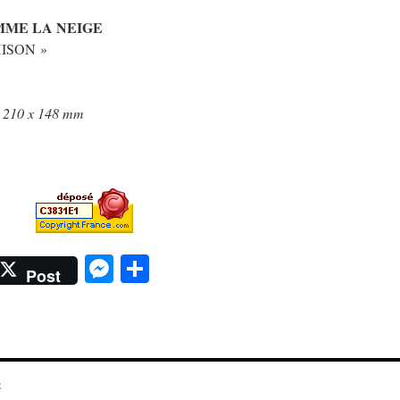
MME LA NEIGE
ISON »
 210 x 148 mm
Messenger
Partager
Post
C