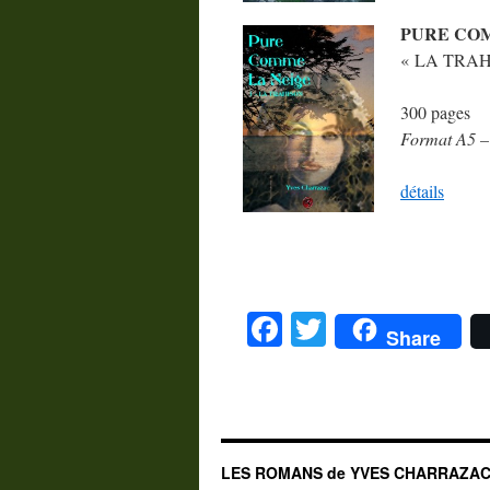
PURE CO
« LA TRAH
300 pages
Format A5 –
détails
Facebook
Twitter
Share
LES ROMANS de YVES CHARRAZA