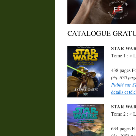
CATALOGUE GRATU
STA
R W
AR
Tome 1 : 
438 pages F
(éq. 670 pag
Publié sur
détails et té
STAR WAR
Tome 2 : «
634 pages F
(éq. 1038 pa