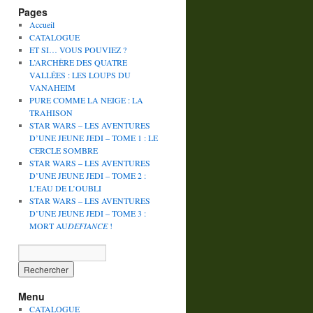
Pages
Accueil
CATALOGUE
ET SI… VOUS POUVIEZ ?
L’ARCHÈRE DES QUATRE
VALLÉES : LES LOUPS DU
VANAHEIM
PURE COMME LA NEIGE : LA
TRAHISON
STAR WARS – LES AVENTURES
D’UNE JEUNE JEDI – TOME 1 : LE
CERCLE SOMBRE
STAR WARS – LES AVENTURES
D’UNE JEUNE JEDI – TOME 2 :
L’EAU DE L’OUBLI
STAR WARS – LES AVENTURES
D’UNE JEUNE JEDI – TOME 3 :
MORT AU
DEFIANCE
!
Menu
CATALOGUE