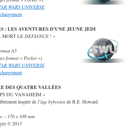
 STAR WARS UNIVERSE
léchargement
S : LES AVENTURES D’UNE JEUNE JEDI
 À MORT LE
DEFIANCE
! »
ormat A5
ges format « Pocket »)
 STAR WARS UNIVERSE
léchargement
E DES QUATRE VALLÉES
UPS DU VANAHEIM »
librement inspiré de
l’âge hyborien
de R.E. Howard
e – 176 x 108 mm
igée © 2013