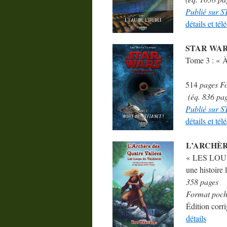
Publié sur
détails et té
STAR WAR
Tome 3 : «
514
pages F
(éq. 836 pa
Publié sur
détails et té
L’ARCHÈR
« LES LO
une histoire 
358 pages
Format poch
Édition corr
détails