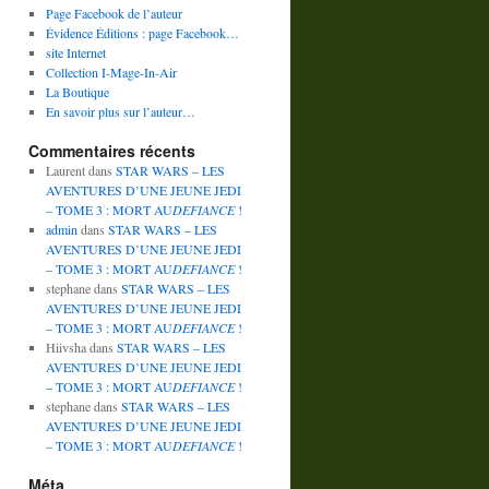
Page Facebook de l’auteur
Évidence Éditions : page Facebook…
site Internet
Collection I-Mage-In-Air
La Boutique
En savoir plus sur l’auteur…
Commentaires récents
Laurent
dans
STAR WARS – LES
AVENTURES D’UNE JEUNE JEDI
– TOME 3 : MORT AU
DEFIANCE
!
admin
dans
STAR WARS – LES
AVENTURES D’UNE JEUNE JEDI
– TOME 3 : MORT AU
DEFIANCE
!
stephane
dans
STAR WARS – LES
AVENTURES D’UNE JEUNE JEDI
– TOME 3 : MORT AU
DEFIANCE
!
Hiivsha
dans
STAR WARS – LES
AVENTURES D’UNE JEUNE JEDI
– TOME 3 : MORT AU
DEFIANCE
!
stephane
dans
STAR WARS – LES
AVENTURES D’UNE JEUNE JEDI
– TOME 3 : MORT AU
DEFIANCE
!
Méta