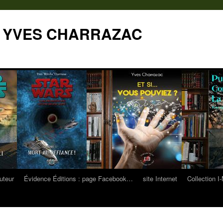
e YVES CHARRAZAC
uteur
Évidence Éditions : page Facebook…
site Internet
Collection I