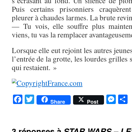
s’écrasant au fond. Un silence de plo
Puis certains prisonniers craquère
pleurer à chaudes larmes. La brute revint
— Tu vois, elle souffre plus maintena
viens, tu vas la remplacer avantageusem
Lorsque elle eut rejoint les autres jeunes
l’entrée de la grotte, les lourdes grilles
qui restaient. »
Facebook
Twitter
Mes
P
Share
Post
3 réponses à
STAR WARS – L