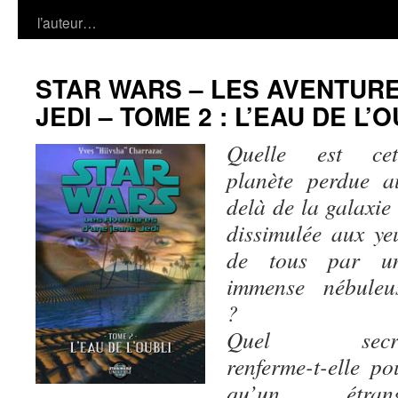
l’auteur…
STAR WARS – LES AVENTURE
JEDI – TOME 2 : L’EAU DE L’O
Quelle est cet
planète perdue a
delà de la galaxie 
dissimulée aux ye
de tous par u
immense nébuleu
?
Quel secre
renferme-t-elle po
qu’un étran