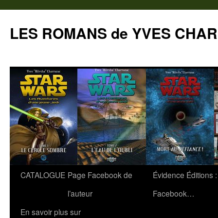
Aller
au
LES ROMANS de YVES CHA
contenu
CATALOGUE
Page Facebook de
Évidence Éditions 
l’auteur
Facebook…
En savoir plus sur